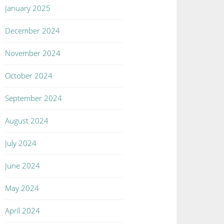
January 2025
December 2024
November 2024
October 2024
September 2024
August 2024
July 2024
June 2024
May 2024
April 2024