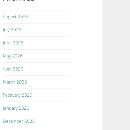
August 2026
July 2026
June 2026
May 2026
April 2026
March 2026
February 2026
January 2026
December 2025