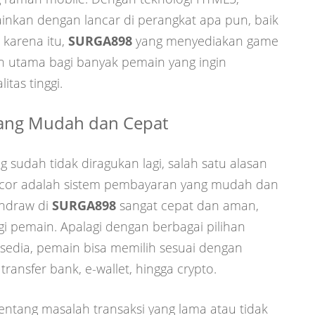
ainkan dengan lancar di perangkat apa pun, baik
 karena itu,
SURGA898
yang menyediakan game
an utama bagi banyak pemain yang ingin
tas tinggi.
ang Mudah dan Cepat
g sudah tidak diragukan lagi, salah satu alasan
acor adalah sistem pembayaran yang mudah dan
thdraw di
SURGA898
sangat cepat dan aman,
pemain. Apalagi dengan berbagai pilihan
edia, pemain bisa memilih sesuai dengan
transfer bank, e-wallet, hingga crypto.
tentang masalah transaksi yang lama atau tidak