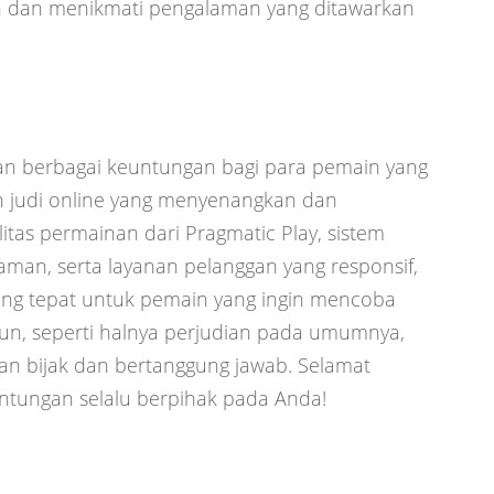
an dan menikmati pengalaman yang ditawarkan
 berbagai keuntungan bagi para pemain yang
 judi online yang menyenangkan dan
as permainan dari Pragmatic Play, sistem
man, serta layanan pelanggan yang responsif,
ang tepat untuk pemain yang ingin mencoba
n, seperti halnya perjudian pada umumnya,
an bijak dan bertanggung jawab. Selamat
tungan selalu berpihak pada Anda!