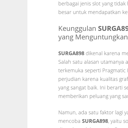
berbagai jenis slot yang tid
besar untuk mendapatkan k
Keunggulan
SURGA8
yang Menguntungkan
SURGA898
dikenal karena m
Salah satu alasan utamanya 
terkemuka seperti Pragmatic Pl
perjudian karena kualitas g
yang sangat baik. Ini berarti 
memberikan peluang yang sa
Namun, ada satu faktor lagi 
mencoba
SURGA898
, yaitu 