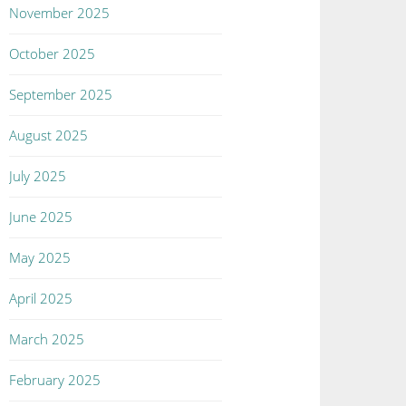
November 2025
October 2025
September 2025
August 2025
July 2025
June 2025
May 2025
April 2025
March 2025
February 2025