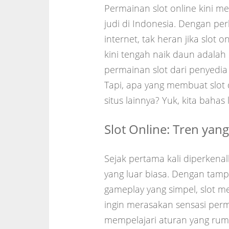
Permainan slot online kini me
judi di Indonesia. Dengan p
internet, tak heran jika slot 
kini tengah naik daun adalah
permainan slot dari penyedia
Tapi, apa yang membuat slot 
situs lainnya? Yuk, kita bahas l
Slot Online: Tren yan
Sejak pertama kali diperkenal
yang luar biasa. Dengan tamp
gameplay yang simpel, slot me
ingin merasakan sensasi per
mempelajari aturan yang rumi