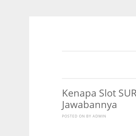
Skip
to
content
Kenapa Slot SUR
Jawabannya
POSTED ON
BY
ADMIN