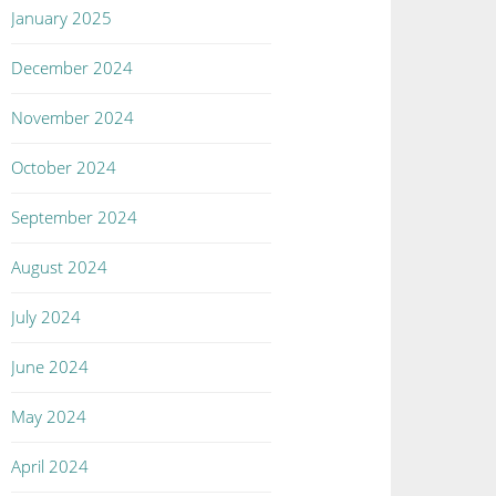
January 2025
December 2024
November 2024
October 2024
September 2024
August 2024
July 2024
June 2024
May 2024
April 2024