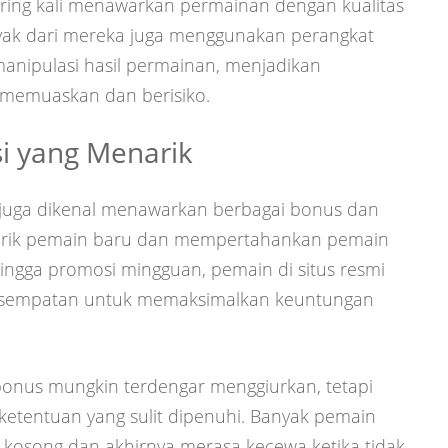
i sering kali menawarkan permainan dengan kualitas
yak dari mereka juga menggunakan perangkat
anipulasi hasil permainan, menjadikan
memuaskan dan berisiko.
i yang Menarik
o juga dikenal menawarkan berbagai bonus dan
arik pemain baru dan mempertahankan pemain
ingga promosi mingguan, pemain di situs resmi
 kesempatan untuk memaksimalkan keuntungan
n bonus mungkin terdengar menggiurkan, tetapi
an ketentuan yang sulit dipenuhi. Banyak pemain
ji kosong dan akhirnya merasa kecewa ketika tidak