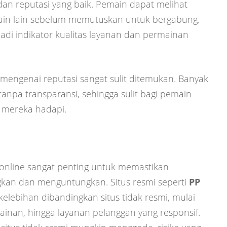
dan reputasi yang baik. Pemain dapat melihat
in lain sebelum memutuskan untuk bergabung.
njadi indikator kualitas layanan dan permainan
si mengenai reputasi sangat sulit ditemukan. Banyak
anpa transparansi, sehingga sulit bagi pemain
 mereka hadapi.
 online sangat penting untuk memastikan
an dan menguntungkan. Situs resmi seperti
PP
ebihan dibandingkan situs tidak resmi, mulai
ainan, hingga layanan pelanggan yang responsif.