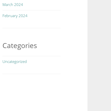
March 2024
February 2024
Categories
Uncategorized