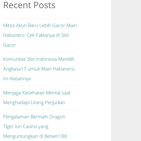
Recent Posts
Mitos Akun Baru Lebih Gacor Main
Habanero: Cek Faktanya di Slot
Gacor
Komunitas Slot Indonesia Memilih
Angkasa17 untuk Main Habanero,
Ini Alasannya
Menjaga Kesehatan Mental saat
Menghadapi Utang Perjudian
Pengalaman Bermain Dragon
Tiger Ion Casino yang
Menguntungkan di Betwin188