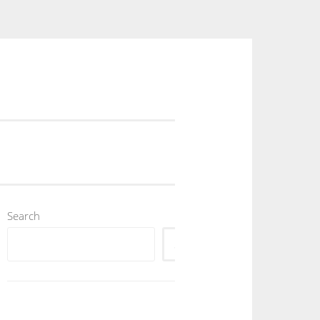
Search
SEARCH