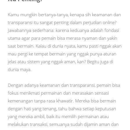
Kamu mungkin bertanya-tanya, kenapa sih keamanan dan
transparansi itu sangat penting dalam perjudian online?
Jawabannya sederhana: karena keduanya adalah fondasi
utama agar para pemain bisa merasa nyaman dan yakin
saat bermain. Kalau di dunia nyata, kamu pasti nggak akan
mau pergi ke tempat bermain yang nggak punya aturan
jelas atau sistem yang nggak aman, kan? Begitu juga di
dunia maya.
Dengan adanya keamanan dan transparansi, pemain bisa
fokus menikmati permainan dan merasakan sensasi
kemenangan tanpa rasa khawatir. Mereka bisa bermain
dengan hati yang tenang, tahu bahwa setiap keputusan
yang mereka ambil, baik itu memilih permainan atau
melakukan transaksi, semuanya sudah dijamin aman dan