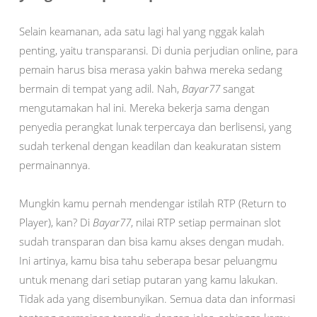
Selain keamanan, ada satu lagi hal yang nggak kalah
penting, yaitu transparansi. Di dunia perjudian online, para
pemain harus bisa merasa yakin bahwa mereka sedang
bermain di tempat yang adil. Nah,
Bayar77
sangat
mengutamakan hal ini. Mereka bekerja sama dengan
penyedia perangkat lunak terpercaya dan berlisensi, yang
sudah terkenal dengan keadilan dan keakuratan sistem
permainannya.
Mungkin kamu pernah mendengar istilah RTP (Return to
Player), kan? Di
Bayar77
, nilai RTP setiap permainan slot
sudah transparan dan bisa kamu akses dengan mudah.
Ini artinya, kamu bisa tahu seberapa besar peluangmu
untuk menang dari setiap putaran yang kamu lakukan.
Tidak ada yang disembunyikan. Semua data dan informasi