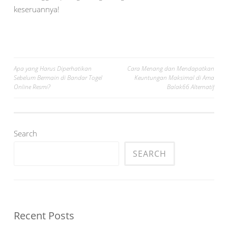
keseruannya!
Post
Apa yang Harus Diperhatikan
Cara Menang dan Mendapatkan
Sebelum Bermain di Bandar Togel
Keuntungan Maksimal di Ama
navigation
Online Resmi?
Balak66 Alternatif
Search
SEARCH
Recent Posts