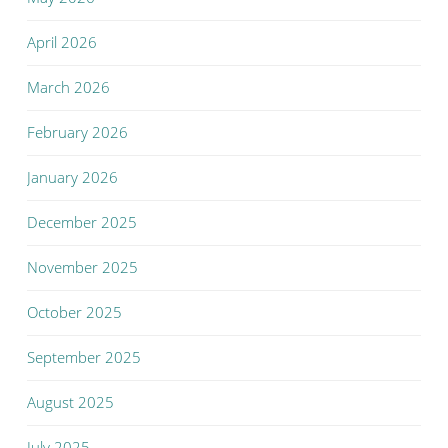
April 2026
March 2026
February 2026
January 2026
December 2025
November 2025
October 2025
September 2025
August 2025
July 2025