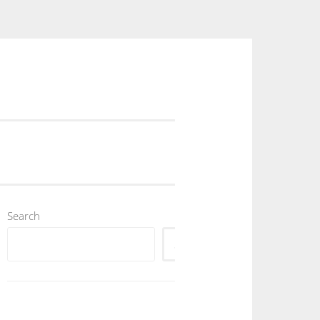
Search
SEARCH