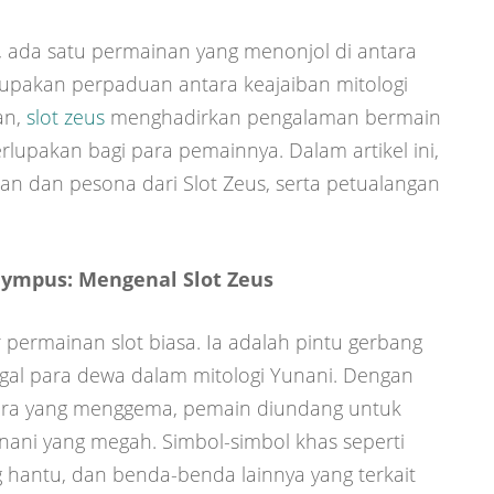
, ada satu permainan yang menonjol di antara
erupakan perpaduan antara keajaiban mitologi
an,
slot zeus
menghadirkan pengalaman bermain
rlupakan bagi para pemainnya. Dalam artikel ini,
han dan pesona dari Slot Zeus, serta petualangan
ympus: Mengenal Slot Zeus
 permainan slot biasa. Ia adalah pintu gerbang
gal para dewa dalam mitologi Yunani. Dengan
ara yang menggema, pemain diundang untuk
unani yang megah. Simbol-simbol khas seperti
ng hantu, dan benda-benda lainnya yang terkait