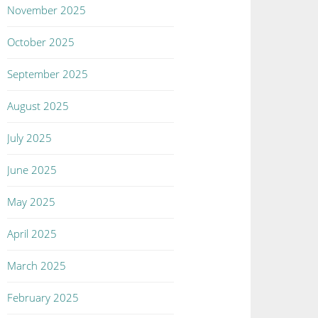
November 2025
October 2025
September 2025
August 2025
July 2025
June 2025
May 2025
April 2025
March 2025
February 2025