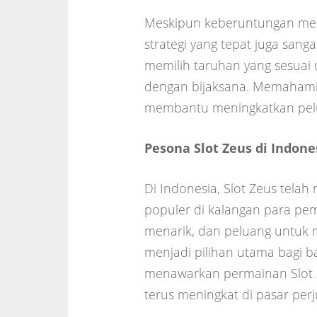
Meskipun keberuntungan mema
strategi yang tepat juga sang
memilih taruhan yang sesua
dengan bijaksana. Memahami f
membantu meningkatkan pel
Pesona Slot Zeus di Indone
Di Indonesia, Slot Zeus telah
populer di kalangan para pem
menarik, dan peluang untuk
menjadi pilihan utama bagi b
menawarkan permainan Slot Z
terus meningkat di pasar perj