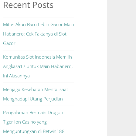
Recent Posts
Mitos Akun Baru Lebih Gacor Main
Habanero: Cek Faktanya di Slot
Gacor
Komunitas Slot Indonesia Memilih
Angkasa17 untuk Main Habanero,
Ini Alasannya
Menjaga Kesehatan Mental saat
Menghadapi Utang Perjudian
Pengalaman Bermain Dragon
Tiger Ion Casino yang
Menguntungkan di Betwin188