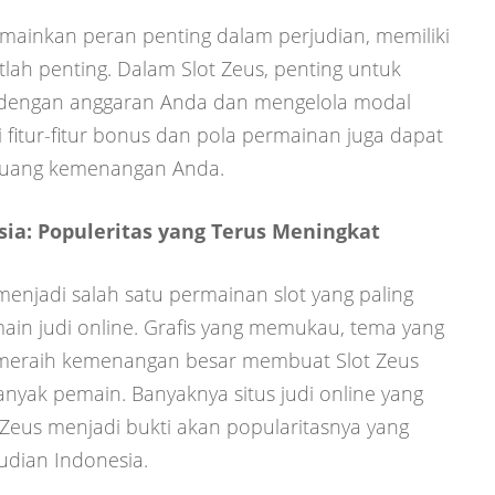
inkan peran penting dalam perjudian, memiliki
atlah penting. Dalam Slot Zeus, penting untuk
i dengan anggaran Anda dan mengelola modal
itur-fitur bonus dan pola permainan juga dapat
uang kemenangan Anda.
sia: Populeritas yang Terus Meningkat
 menjadi salah satu permainan slot yang paling
ain judi online. Grafis yang memukau, tema yang
 meraih kemenangan besar membuat Slot Zeus
anyak pemain. Banyaknya situs judi online yang
eus menjadi bukti akan popularitasnya yang
udian Indonesia.