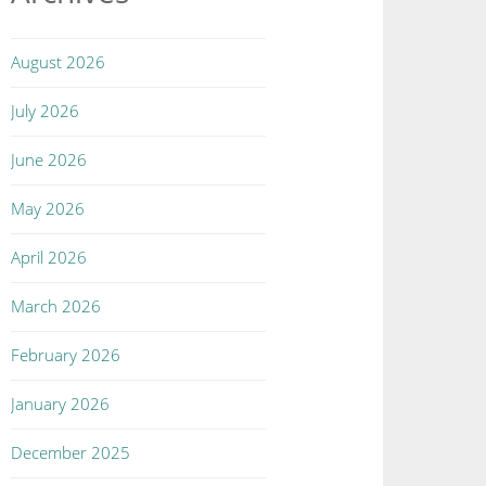
August 2026
July 2026
June 2026
May 2026
April 2026
March 2026
February 2026
January 2026
December 2025