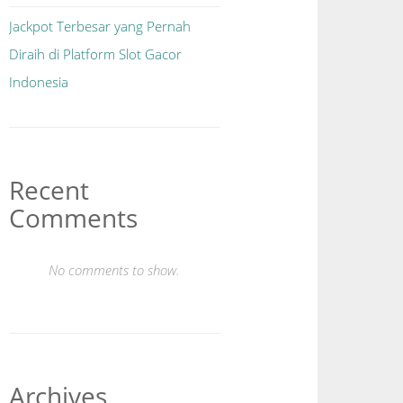
Jackpot Terbesar yang Pernah
Diraih di Platform Slot Gacor
Indonesia
Recent
Comments
No comments to show.
Archives