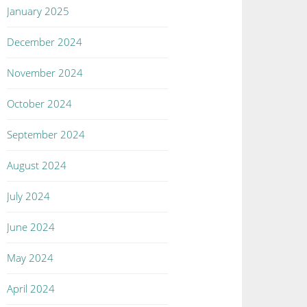
January 2025
December 2024
November 2024
October 2024
September 2024
August 2024
July 2024
June 2024
May 2024
April 2024