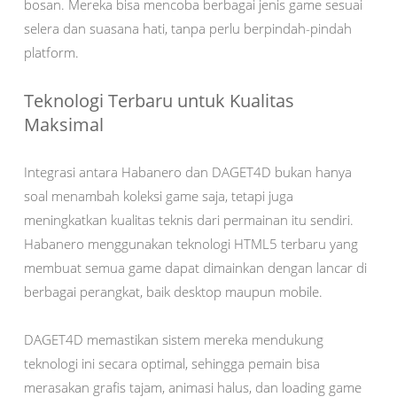
bosan. Mereka bisa mencoba berbagai jenis game sesuai
selera dan suasana hati, tanpa perlu berpindah-pindah
platform.
Teknologi Terbaru untuk Kualitas
Maksimal
Integrasi antara Habanero dan DAGET4D bukan hanya
soal menambah koleksi game saja, tetapi juga
meningkatkan kualitas teknis dari permainan itu sendiri.
Habanero menggunakan teknologi HTML5 terbaru yang
membuat semua game dapat dimainkan dengan lancar di
berbagai perangkat, baik desktop maupun mobile.
DAGET4D memastikan sistem mereka mendukung
teknologi ini secara optimal, sehingga pemain bisa
merasakan grafis tajam, animasi halus, dan loading game