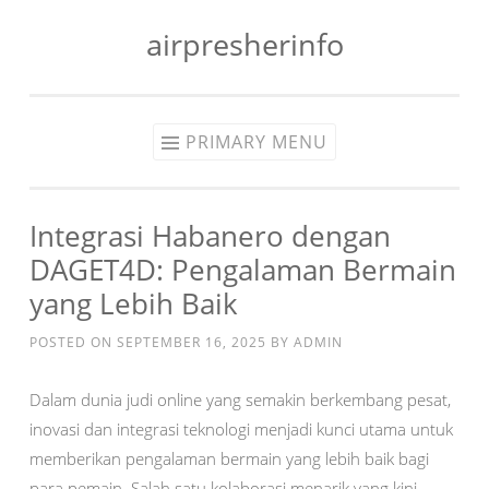
airpresherinfo
Skip
to
content
PRIMARY MENU
Integrasi Habanero dengan
DAGET4D: Pengalaman Bermain
yang Lebih Baik
POSTED ON
SEPTEMBER 16, 2025
BY
ADMIN
Dalam dunia judi online yang semakin berkembang pesat,
inovasi dan integrasi teknologi menjadi kunci utama untuk
memberikan pengalaman bermain yang lebih baik bagi
para pemain. Salah satu kolaborasi menarik yang kini