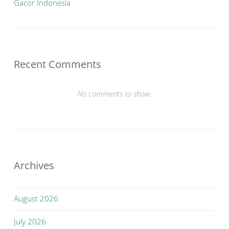
Gacor Indonesia
Recent Comments
No comments to show.
Archives
August 2026
July 2026