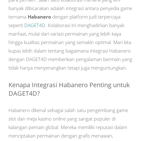
banyak dibicarakan adalah integrasi antara penyedia game
ternama
Habanero
dengan platform judi terpercaya
seperti
DAGET4D
. Kolaborasi ini menghadirkan banyak
manfaat, mulai dari variasi permainan yang lebih kaya
hingga kualitas permainan yang semakin optimal. Mari kita
kupas lebih dalam tentang bagaimana integrasi Habanero
dengan DAGET4D memberikan pengalaman bermain yang
tidak hanya menyenangkan tetapi juga menguntungkan.
Kenapa Integrasi Habanero Penting untuk
DAGET4D?
Habanero dikenal sebagai salah satu pengembang game
slot dan meja kasino online yang sangat populer di
kalangan pemain global. Mereka memiliki reputasi dalam
menciptakan permainan dengan grafis menawan,