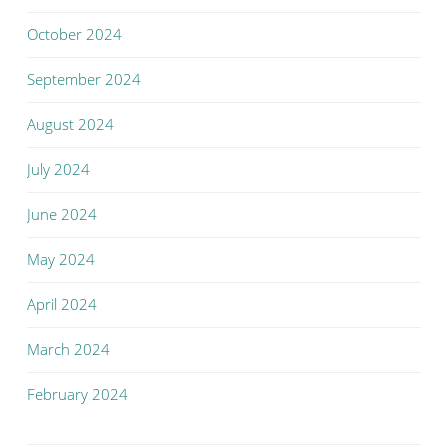
October 2024
September 2024
August 2024
July 2024
June 2024
May 2024
April 2024
March 2024
February 2024