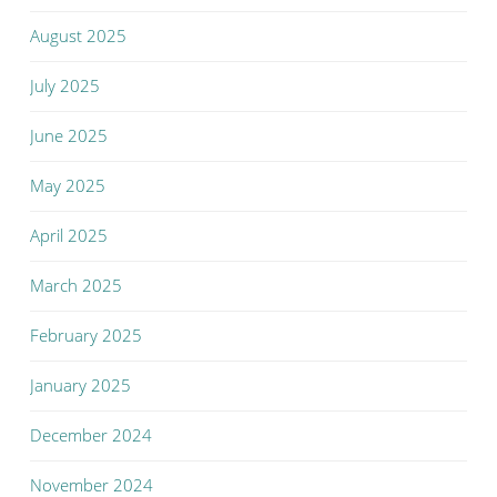
August 2025
July 2025
June 2025
May 2025
April 2025
March 2025
February 2025
January 2025
December 2024
November 2024