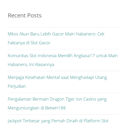
Recent Posts
Mitos Akun Baru Lebih Gacor Main Habanero: Cek
Faktanya di Slot Gacor
Komunitas Slot Indonesia Memilih Angkasa17 untuk Main
Habanero, Ini Alasannya
Menjaga Kesehatan Mental saat Menghadapi Utang
Perjudian
Pengalaman Bermain Dragon Tiger Ion Casino yang
Menguntungkan di Betwin188
Jackpot Terbesar yang Pernah Diraih di Platform Slot