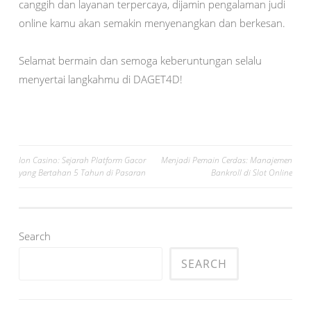
canggih dan layanan terpercaya, dijamin pengalaman judi
online kamu akan semakin menyenangkan dan berkesan.
Selamat bermain dan semoga keberuntungan selalu
menyertai langkahmu di DAGET4D!
Post
Ion Casino: Sejarah Platform Gacor
Menjadi Pemain Cerdas: Manajemen
yang Bertahan 5 Tahun di Pasaran
Bankroll di Slot Online
navigation
Search
SEARCH