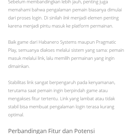
Sebelum membandingkan lebih jauh, penting juga
memahami bahwa pengalaman pemain biasanya dimulai
dari proses login. Di sinilah
link
menjadi elemen penting
karena menjadi pintu masuk ke platform permainan.
Baik game dari
Habanero Systems
maupun
Pragmatic
Play
, semuanya diakses melalui sistem yang sama: pemain
masuk melalui link, lalu memilih permainan yang ingin
dimainkan.
Stabilitas link sangat berpengaruh pada kenyamanan,
terutama saat pemain ingin berpindah game atau
mengakses fitur tertentu. Link yang lambat atau tidak
stabil bisa membuat pengalaman login terasa kurang
optimal.
Perbandingan Fitur dan Potensi