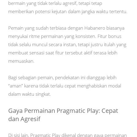
bermain yang tidak terlalu agresif, tetapi tetap
memberikan potensi kejutan dalam jangka waktu tertentu.
Pemain yang sudah terbiasa dengan Habanero biasanya
menyukai ritme permainan yang konsisten. Fitur bonus
tidak selalu muncul secara instan, tetapi justru itulah yang
membuat sensasi saat fitur tersebut aktif terasa lebih
memuaskan.
Bagi sebagian pemain, pendekatan ini dianggap lebih
“aman” karena tidak terlalu cepat menghabiskan modal
dalam waktu singkat.
Gaya Permainan Pragmatic Play: Cepat
dan Agresif
Di sisi lain,
Pragmatic Play
dikenal dengan gaya permainan