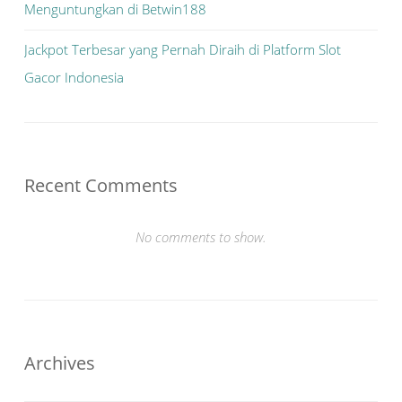
Menguntungkan di Betwin188
Jackpot Terbesar yang Pernah Diraih di Platform Slot
Gacor Indonesia
Recent Comments
No comments to show.
Archives