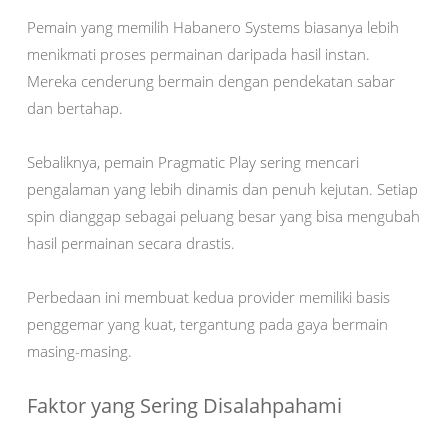
Pemain yang memilih
Habanero Systems
biasanya lebih
menikmati proses permainan daripada hasil instan.
Mereka cenderung bermain dengan pendekatan sabar
dan bertahap.
Sebaliknya, pemain Pragmatic Play sering mencari
pengalaman yang lebih dinamis dan penuh kejutan. Setiap
spin dianggap sebagai peluang besar yang bisa mengubah
hasil permainan secara drastis.
Perbedaan ini membuat kedua provider memiliki basis
penggemar yang kuat, tergantung pada gaya bermain
masing-masing.
Faktor yang Sering Disalahpahami