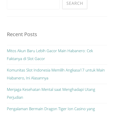
SEARCH
Recent Posts
Mitos Akun Baru Lebih Gacor Main Habanero: Cek
Faktanya di Slot Gacor
Komunitas Slot Indonesia Memilih Angkasa17 untuk Main
Habanero, Ini Alasannya
Menjaga Kesehatan Mental saat Menghadapi Utang
Perjudian
Pengalaman Bermain Dragon Tiger Ion Casino yang