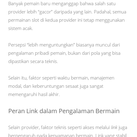
Banyak pemain baru menganggap bahwa salah satu
provider lebih “gacor” daripada yang lain. Padahal, semua
permainan slot di kedua provider ini tetap menggunakan
sistem acak.
Persepsi “lebih menguntungkan” biasanya muncul dari
pengalaman pribadi pemain, bukan dari pola yang bisa
dipastikan secara teknis.
Selain itu, faktor seperti waktu bermain, manajemen
modal, dan keberuntungan sesaat juga sangat
memengaruhi hasil akhir.
Peran Link dalam Pengalaman Bermain
Selain provider, faktor teknis seperti akses melalui
link
juga
berpengaruh pada kenyamanan bermain. Link yang stabil