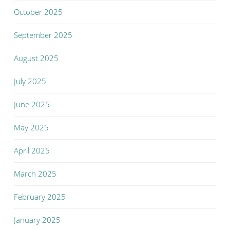
October 2025
September 2025
August 2025
July 2025
June 2025
May 2025
April 2025
March 2025
February 2025
January 2025