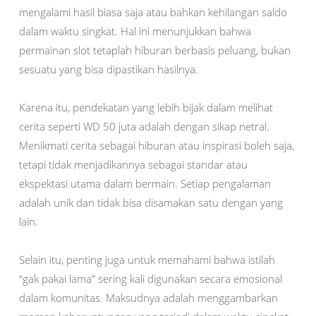
mengalami hasil biasa saja atau bahkan kehilangan saldo
dalam waktu singkat. Hal ini menunjukkan bahwa
permainan slot tetaplah hiburan berbasis peluang, bukan
sesuatu yang bisa dipastikan hasilnya.
Karena itu, pendekatan yang lebih bijak dalam melihat
cerita seperti WD 50 juta adalah dengan sikap netral.
Menikmati cerita sebagai hiburan atau inspirasi boleh saja,
tetapi tidak menjadikannya sebagai standar atau
ekspektasi utama dalam bermain. Setiap pengalaman
adalah unik dan tidak bisa disamakan satu dengan yang
lain.
Selain itu, penting juga untuk memahami bahwa istilah
“gak pakai lama” sering kali digunakan secara emosional
dalam komunitas. Maksudnya adalah menggambarkan