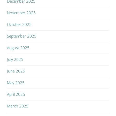
December 2025
November 2025
October 2025
September 2025
August 2025
July 2025
June 2025
May 2025
April 2025
March 2025