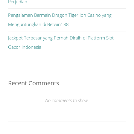
Perjudian
Pengalaman Bermain Dragon Tiger Ion Casino yang
Menguntungkan di Betwin188
Jackpot Terbesar yang Pernah Diraih di Platform Slot
Gacor Indonesia
Recent Comments
No comments to show.