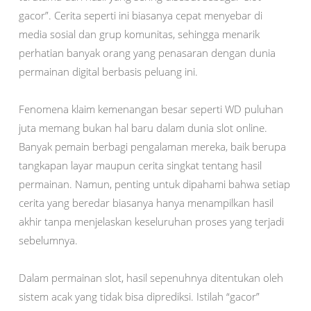
gacor”. Cerita seperti ini biasanya cepat menyebar di
media sosial dan grup komunitas, sehingga menarik
perhatian banyak orang yang penasaran dengan dunia
permainan digital berbasis peluang ini.
Fenomena klaim kemenangan besar seperti WD puluhan
juta memang bukan hal baru dalam dunia slot online.
Banyak pemain berbagi pengalaman mereka, baik berupa
tangkapan layar maupun cerita singkat tentang hasil
permainan. Namun, penting untuk dipahami bahwa setiap
cerita yang beredar biasanya hanya menampilkan hasil
akhir tanpa menjelaskan keseluruhan proses yang terjadi
sebelumnya.
Dalam permainan slot, hasil sepenuhnya ditentukan oleh
sistem acak yang tidak bisa diprediksi. Istilah “gacor”