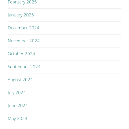
February 2025
January 2025
December 2024
November 2024
October 2024
September 2024
August 2024
July 2024
June 2024
May 2024