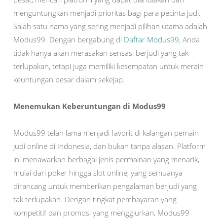
menguntungkan menjadi prioritas bagi para pecinta judi.
Salah satu nama yang sering menjadi pilihan utama adalah
Modus99. Dengan bergabung di
Daftar Modus99
, Anda
tidak hanya akan merasakan sensasi berjudi yang tak
terlupakan, tetapi juga memiliki kesempatan untuk meraih
keuntungan besar dalam sekejap.
Menemukan Keberuntungan di Modus99
Modus99 telah lama menjadi favorit di kalangan pemain
judi online di Indonesia, dan bukan tanpa alasan. Platform
ini menawarkan berbagai jenis permainan yang menarik,
mulai dari poker hingga slot online, yang semuanya
dirancang untuk memberikan pengalaman berjudi yang
tak terlupakan. Dengan tingkat pembayaran yang
kompetitif dan promosi yang menggiurkan, Modus99