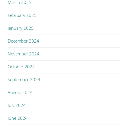
March 2025
February 2025
January 2025
December 2024
November 2024
October 2024
September 2024
August 2024
July 2024
June 2024