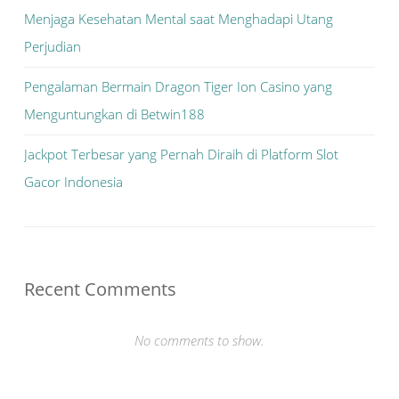
Menjaga Kesehatan Mental saat Menghadapi Utang
Perjudian
Pengalaman Bermain Dragon Tiger Ion Casino yang
Menguntungkan di Betwin188
Jackpot Terbesar yang Pernah Diraih di Platform Slot
Gacor Indonesia
Recent Comments
No comments to show.