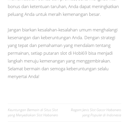
bonus dan ketentuan taruhan, Anda dapat meningkatkan
peluang Anda untuk meraih kemenangan besar.
Jangan biarkan kesalahan-kesalahan umum menghalangi
kesenangan dan keberuntungan Anda. Dengan strategi
yang tepat dan pemahaman yang mendalam tentang
permainan, setiap putaran slot di Hobi69 bisa menjadi
langkah menuju kemenangan yang menggembirakan.
Selamat bermain dan semoga keberuntungan selalu
menyertai Anda!
Post
Keuntungan Bermain di Situs Slot
Ragam Jenis Slot Gacor Habanero
yang Menyediakan Slot Habanero
yang Populer di Indonesia
navigation