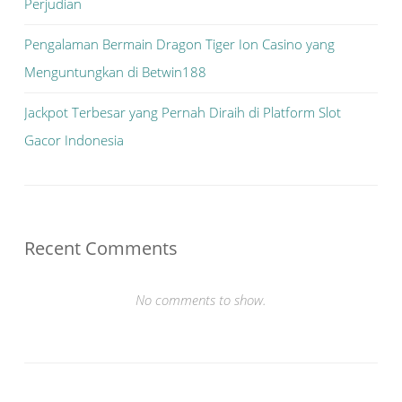
Perjudian
Pengalaman Bermain Dragon Tiger Ion Casino yang
Menguntungkan di Betwin188
Jackpot Terbesar yang Pernah Diraih di Platform Slot
Gacor Indonesia
Recent Comments
No comments to show.