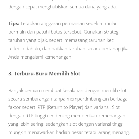
dengan cepat menghabiskan semua dana yang ada.
Tips:
Tetapkan anggaran permainan sebelum mulai
bermain dan patuhi batas tersebut. Gunakan strategi
taruhan yang bijak, seperti memasang taruhan kecil
terlebih dahulu, dan naikkan taruhan secara bertahap jika
Anda mengalami kemenangan.
3. Terburu-Buru Memilih Slot
Banyak pemain membuat kesalahan dengan memilih slot
secara sembarangan tanpa mempertimbangkan berbagai
faktor seperti RTP (Return to Player) dan variansi. Slot
dengan RTP tinggi cenderung memberikan kemenangan
yang lebih sering, sedangkan slot dengan variansi tinggi
mungkin menawarkan hadiah besar tetapi jarang menang.