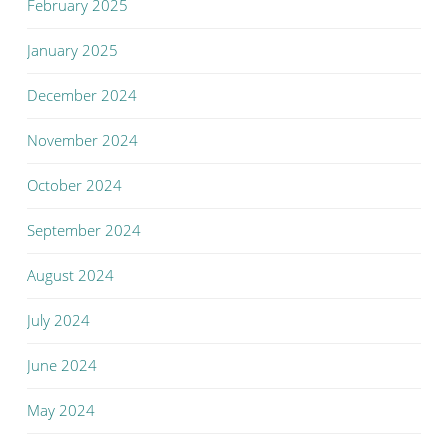
February 2025
January 2025
December 2024
November 2024
October 2024
September 2024
August 2024
July 2024
June 2024
May 2024