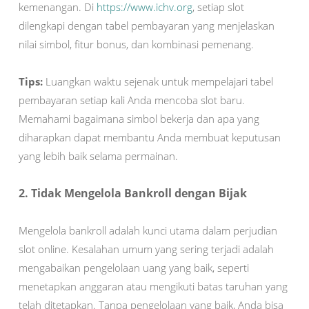
kemenangan. Di
https://www.ichv.org
, setiap slot
dilengkapi dengan tabel pembayaran yang menjelaskan
nilai simbol, fitur bonus, dan kombinasi pemenang.
Tips:
Luangkan waktu sejenak untuk mempelajari tabel
pembayaran setiap kali Anda mencoba slot baru.
Memahami bagaimana simbol bekerja dan apa yang
diharapkan dapat membantu Anda membuat keputusan
yang lebih baik selama permainan.
2. Tidak Mengelola Bankroll dengan Bijak
Mengelola bankroll adalah kunci utama dalam perjudian
slot online. Kesalahan umum yang sering terjadi adalah
mengabaikan pengelolaan uang yang baik, seperti
menetapkan anggaran atau mengikuti batas taruhan yang
telah ditetapkan. Tanpa pengelolaan yang baik, Anda bisa