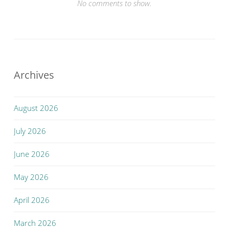
No comments to show.
Archives
August 2026
July 2026
June 2026
May 2026
April 2026
March 2026