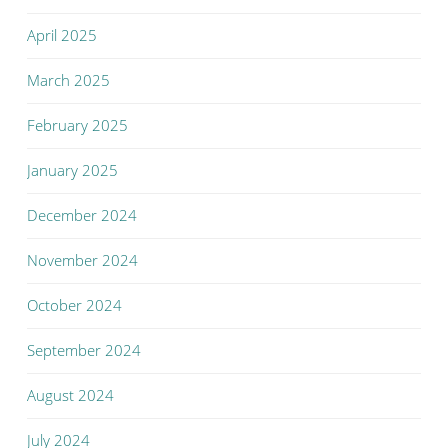
April 2025
March 2025
February 2025
January 2025
December 2024
November 2024
October 2024
September 2024
August 2024
July 2024