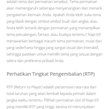
adalah tema dari permainan tersebut. Tema permainan
akan memengaruhi seberapa menyenangkan dan menarik
pengalaman bermain Anda. Apakah Anda lebih suka tema
yang klasik dengan simbol-simbol buah dan angka, atau
Anda lebih tertarik dengan permainan yang menampilkan
tema petualangan, fantasi, atau budaya tertentu? Napi 69
menawarkan berbagai macam tema permainan, mulai dari
yang sederhana hingga yang sangat visual dan interaktif,
sehingga pastikan untuk memilih tema yang sesuai dengan
selera dan preferensi pribadi Anda.
Perhatikan Tingkat Pengembalian (RTP)
RTP (Return to Player) adalah persentase rata-rata dari
total taruhan yang akan kembali kepada pemain dalam
jangka waktu tertentu. Pilihlah permainan slot di Napi 69
yang memiliki RTP yang tinggi, karena ini menunjukkan