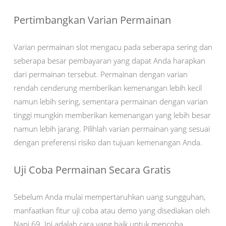
Pertimbangkan Varian Permainan
Varian permainan slot mengacu pada seberapa sering dan
seberapa besar pembayaran yang dapat Anda harapkan
dari permainan tersebut. Permainan dengan varian
rendah cenderung memberikan kemenangan lebih kecil
namun lebih sering, sementara permainan dengan varian
tinggi mungkin memberikan kemenangan yang lebih besar
namun lebih jarang. Pilihlah varian permainan yang sesuai
dengan preferensi risiko dan tujuan kemenangan Anda.
Uji Coba Permainan Secara Gratis
Sebelum Anda mulai mempertaruhkan uang sungguhan,
manfaatkan fitur uji coba atau demo yang disediakan oleh
Napi 69. Ini adalah cara yang baik untuk mencoba