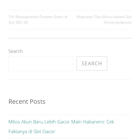
Post
Trik Mendapatkan Putaran Gratis di
Eksplorasi Fitur Bonus dalam Slot
Slot WD138
Online Jambitoto
navigation
Search
SEARCH
Recent Posts
Mitos Akun Baru Lebih Gacor Main Habanero: Cek
Faktanya di Slot Gacor