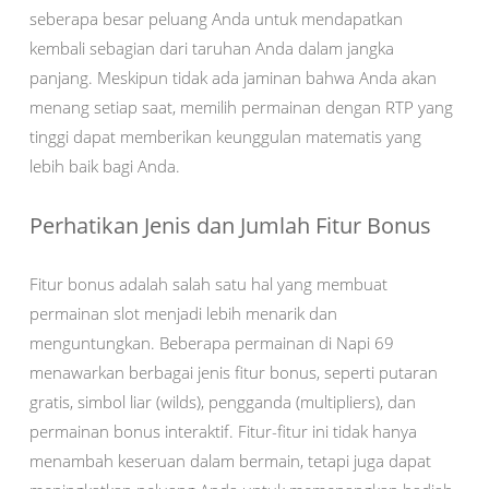
seberapa besar peluang Anda untuk mendapatkan
kembali sebagian dari taruhan Anda dalam jangka
panjang. Meskipun tidak ada jaminan bahwa Anda akan
menang setiap saat, memilih permainan dengan RTP yang
tinggi dapat memberikan keunggulan matematis yang
lebih baik bagi Anda.
Perhatikan Jenis dan Jumlah Fitur Bonus
Fitur bonus adalah salah satu hal yang membuat
permainan slot menjadi lebih menarik dan
menguntungkan. Beberapa permainan di Napi 69
menawarkan berbagai jenis fitur bonus, seperti putaran
gratis, simbol liar (wilds), pengganda (multipliers), dan
permainan bonus interaktif. Fitur-fitur ini tidak hanya
menambah keseruan dalam bermain, tetapi juga dapat