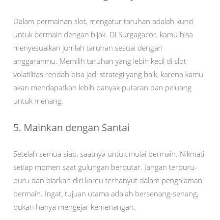
Dalam permainan slot, mengatur taruhan adalah kunci
untuk bermain dengan bijak. Di Surgagacor, kamu bisa
menyesuaikan jumlah taruhan sesuai dengan
anggaranmu. Memilih taruhan yang lebih kecil di slot
volatilitas rendah bisa jadi strategi yang baik, karena kamu
akan mendapatkan lebih banyak putaran dan peluang
untuk menang.
5. Mainkan dengan Santai
Setelah semua siap, saatnya untuk mulai bermain. Nikmati
setiap momen saat gulungan berputar. Jangan terburu-
buru dan biarkan diri kamu terhanyut dalam pengalaman
bermain. Ingat, tujuan utama adalah bersenang-senang,
bukan hanya mengejar kemenangan.