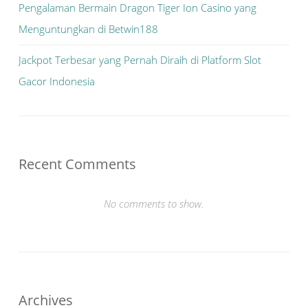
Pengalaman Bermain Dragon Tiger Ion Casino yang
Menguntungkan di Betwin188
Jackpot Terbesar yang Pernah Diraih di Platform Slot
Gacor Indonesia
Recent Comments
No comments to show.
Archives