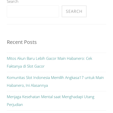
Search
SEARCH
Recent Posts
Mitos Akun Baru Lebih Gacor Main Habanero: Cek
Faktanya di Slot Gacor
Komunitas Slot Indonesia Memilih Angkasa17 untuk Main
Habanero, Ini Alasannya
Menjaga Kesehatan Mental saat Menghadapi Utang
Perjudian