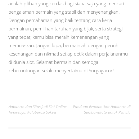
adalah pilihan yang cerdas bagi siapa saja yang mencari
pengalaman bermain yang stabil dan menyenangkan.
Dengan pemahaman yang baik tentang cara kerja
permainan, pemilihan taruhan yang bijak, serta strategi
yang tepat, kamu bisa meraih kemenangan yang
memuaskan. Jangan lupa, bermainlah dengan penuh
kesenangan dan nikmati setiap detik dalam perjalananmu
di dunia slot. Selamat bermain dan semoga
keberuntungan selalu menyertaimu di Surgagacor!
Post
Habanero dan Situs Judi Slot Online
Panduan Bermain Slot Habanero di
Terpercaya: Kolaborasi Sukses
Sumbawatoto untuk Pemula
navigation