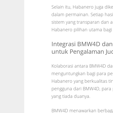
Selain itu, Habanero juga di
dalam permainan. Setiap hasi
sistem yang transparan dan ad
Habanero pilihan utama bagi
Integrasi BMW4D dan
untuk Pengalaman Jud
Kolaborasi antara BMW4D da
menguntungkan bagi para pem
Habanero yang berkualitas ti
pengguna dari BMW4D, para 
yang tiada duanya.
BMW4D menawarkan berbagai 