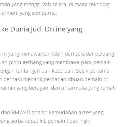
an yang menggugah selera, di mana teknologi
harmoni yang sempurna.
e Dunia Judi Online yang
rm yang menawarkan lebih dari sekadar peluang
buah pintu gerbang yang membawa para pemain
engan tantangan dan keseruan. Sejak pertama
h berhasil menarik perhatian ribuan pemain di
ermainan yang beragam dan antarmuka yang ramah
a dari BMW4D adalah kemudahan akses yang
ng serba cepat ini, pemain tidak ingin