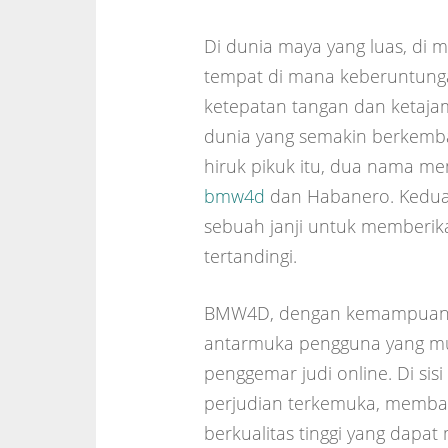
Di dunia maya yang luas, di 
tempat di mana keberuntunga
ketepatan tangan dan ketajam
dunia yang semakin berkemba
hiruk pikuk itu, dua nama me
bmw4d
dan Habanero. Kedua e
sebuah janji untuk memberika
tertandingi.
BMW4D, dengan kemampuanny
antarmuka pengguna yang mud
penggemar judi online. Di sis
perjudian terkemuka, memba
berkualitas tinggi yang dapa