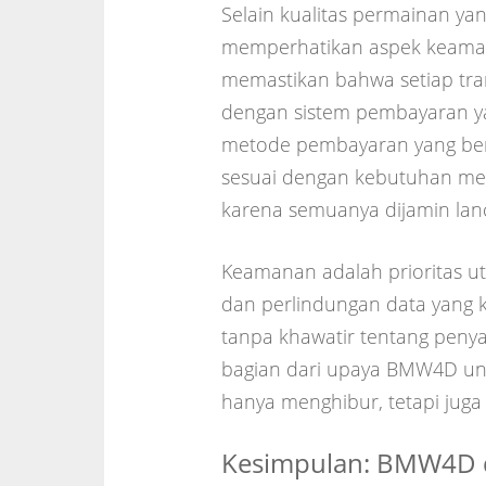
Selain kualitas permainan ya
memperhatikan aspek keamana
memastikan bahwa setiap tra
dengan sistem pembayaran 
metode pembayaran yang ber
sesuai dengan kebutuhan mere
karena semuanya dijamin lan
Keamanan adalah prioritas u
dan perlindungan data yang 
tanpa khawatir tentang penya
bagian dari upaya BMW4D un
hanya menghibur, tetapi juga
Kesimpulan: BMW4D d