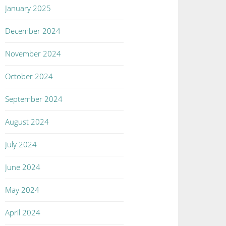
January 2025
December 2024
November 2024
October 2024
September 2024
August 2024
July 2024
June 2024
May 2024
April 2024