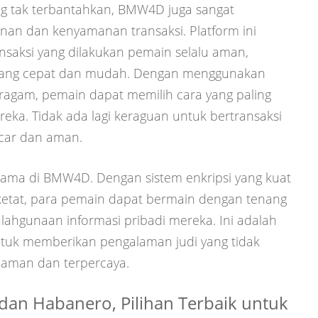
ng tak terbantahkan, BMW4D juga sangat
n dan kenyamanan transaksi. Platform ini
nsaksi yang dilakukan pemain selalu aman,
yang cepat dan mudah. Dengan menggunakan
agam, pemain dapat memilih cara yang paling
ka. Tidak ada lagi keraguan untuk bertransaksi
car dan aman.
tama di BMW4D. Dengan sistem enkripsi yang kuat
ketat, para pemain dapat bermain dengan tenang
lahgunaan informasi pribadi mereka. Ini adalah
tuk memberikan pengalaman judi yang tidak
 aman dan terpercaya.
an Habanero, Pilihan Terbaik untuk