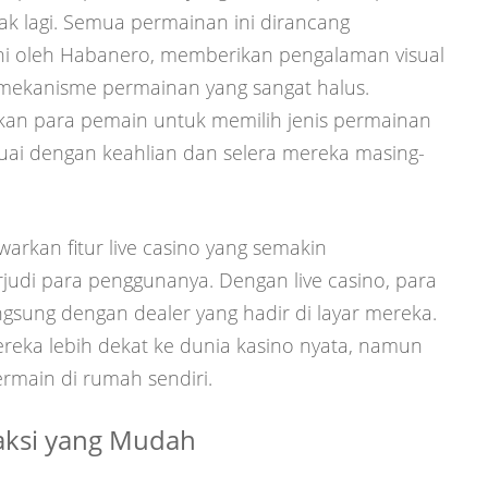
yak lagi. Semua permainan ini dirancang
ni oleh Habanero, memberikan pengalaman visual
ekanisme permainan yang sangat halus.
an para pemain untuk memilih jenis permainan
suai dengan keahlian dan selera mereka masing-
arkan fitur live casino yang semakin
di para penggunanya. Dengan live casino, para
ngsung dengan dealer yang hadir di layar mereka.
ka lebih dekat ke dunia kasino nyata, namun
main di rumah sendiri.
ksi yang Mudah