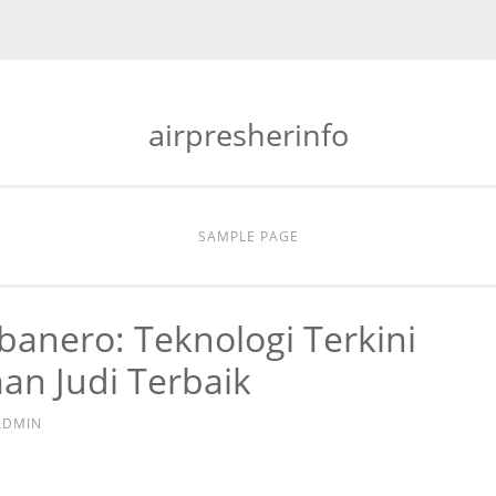
airpresherinfo
SAMPLE PAGE
nero: Teknologi Terkini
n Judi Terbaik
ADMIN