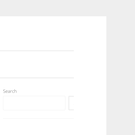
Search
SEARCH