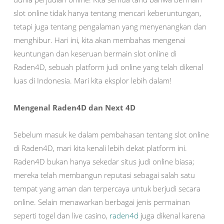
slot online tidak hanya tentang mencari keberuntungan,
tetapi juga tentang pengalaman yang menyenangkan dan
menghibur. Hari ini, kita akan membahas mengenai
keuntungan dan keseruan bermain slot online di
Raden4D, sebuah platform judi online yang telah dikenal
luas di Indonesia. Mari kita eksplor lebih dalam!
Mengenal Raden4D dan Next 4D
Sebelum masuk ke dalam pembahasan tentang slot online
di Raden4D, mari kita kenali lebih dekat platform ini.
Raden4D bukan hanya sekedar situs judi online biasa;
mereka telah membangun reputasi sebagai salah satu
tempat yang aman dan terpercaya untuk berjudi secara
online. Selain menawarkan berbagai jenis permainan
seperti togel dan live casino,
raden4d
juga dikenal karena