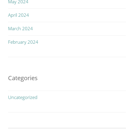
May 2024
April 2024
March 2024
February 2024
Categories
Uncategorized