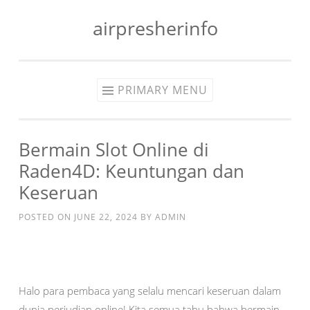
airpresherinfo
Skip
to
content
PRIMARY MENU
Bermain Slot Online di
Raden4D: Keuntungan dan
Keseruan
POSTED ON
JUNE 22, 2024
BY
ADMIN
Halo para pembaca yang selalu mencari keseruan dalam
dunia perjudian online! Kita semua tahu bahwa bermain