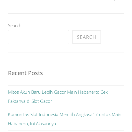
navigation
Search
SEARCH
Recent Posts
Mitos Akun Baru Lebih Gacor Main Habanero: Cek
Faktanya di Slot Gacor
Komunitas Slot Indonesia Memilih Angkasa17 untuk Main
Habanero, Ini Alasannya