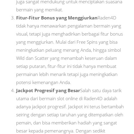
juga sangat mendukung untuk menciptakan suasana
bermain yang memikat.
Fitur-Fitur Bonus yang Menggiurkan
Raden4D
tidak hanya menawarkan pengalaman bermain yang
visual, tetapi juga menghadirkan berbagai fitur bonus
yang menggiurkan. Mulai dari Free Spins yang bisa
meningkatkan peluang menang Anda, hingga simbol
Wild dan Scatter yang menambah keseruan dalam
setiap putaran, fitur-fitur ini tidak hanya membuat
permainan lebih menarik tetapi juga meningkatkan
potensi kemenangan Anda.
Jackpot Progresif yang Besar
Salah satu daya tarik
utama dari bermain slot online di Raden4D adalah
adanya jackpot progresif. Jackpot ini terus bertambah
seiring dengan setiap taruhan yang ditempatkan oleh
pemain, dan bisa memberikan hadiah yang sangat
besar kepada pemenangnya. Dengan sedikit