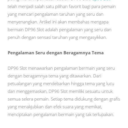
telah menjadi salah satu pilihan favorit bagi para pemain
yang mencari pengalaman taruhan yang seru dan
menyenangkan. Artikel ini akan membahas mengapa
bermain DP96 Slot adalah pengalaman yang seru dan
penuh dengan sensasi taruhan yang mengasyikkan.
Pengalaman Seru dengan Beragamnya Tema
DP96 Slot menawarkan pengalaman bermain yang seru
dengan beragamnya tema yang ditawarkan. Dari
petualangan yang mendebarkan hingga tema yang lucu
dan menggemaskan, DP96 Slot memiliki sesuatu untuk
semua selera pemain. Setiap tema didukung dengan grafis
yang menakjubkan dan efek suara yang memikat,
menciptakan pengalaman bermain yang tak terlupakan.