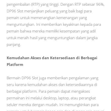
pengembalian (RTP) yang tinggi. Dengan RTP sebesar 96%,
DP96 Slot menjanjikan peluang yang baik bagi para
pemain untuk memenangkan kemenangan yang
menguntungkan. Ini memberikan keyakinan kepada para
pemain bahwa mereka memiliki kesempatan yang adil
untuk meraih hasil yang menguntungkan dalam jangka
panjang.
Kemudahan Akses dan Ketersediaan di Berbagai
Platform
Bermain DP96 Slot juga memberikan pengalaman yang
seru karena kemudahan akses dan ketersediaannya di
berbagai platform. Para pemain dapat mengakses
permainan ini melalui desktop, laptop, atau perangkat
seluler mereka dengan mudah. Ini memungkinkan para