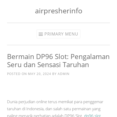
airpresherinfo
Skip
to
content
PRIMARY MENU
Bermain DP96 Slot: Pengalaman
Seru dan Sensasi Taruhan
POSTED ON
MAY 20, 2024
BY
ADMIN
Dunia perjudian online terus memikat para penggemar
taruhan di Indonesia, dan salah satu permainan yang
paling menarik perhatian adalah DP96 Slot.
dp96 slot