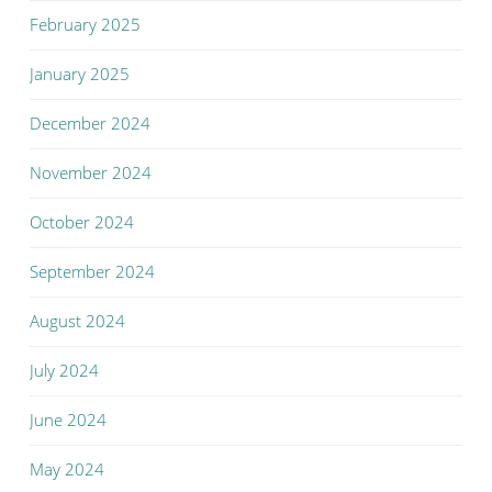
February 2025
January 2025
December 2024
November 2024
October 2024
September 2024
August 2024
July 2024
June 2024
May 2024