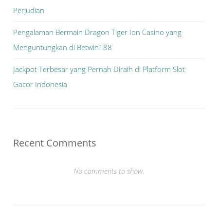
Perjudian
Pengalaman Bermain Dragon Tiger Ion Casino yang
Menguntungkan di Betwin188
Jackpot Terbesar yang Pernah Diraih di Platform Slot
Gacor Indonesia
Recent Comments
No comments to show.